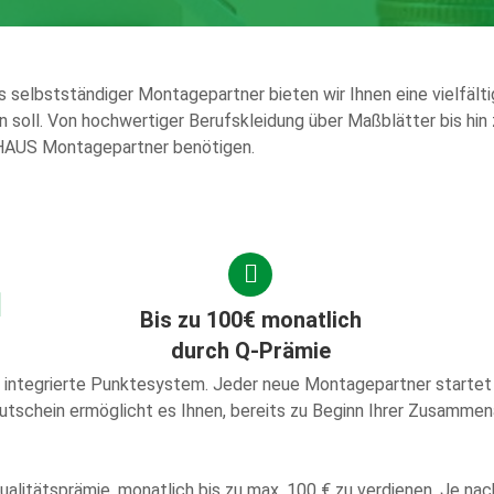
lbstständiger Montagepartner bieten wir Ihnen eine vielfältige 
 soll. Von hochwertiger Berufskleidung über Maßblätter bis hin zu
& HAUS Montagepartner benötigen.
Bis zu 100€ monatlich
durch Q-Prämie
 integrierte Punktesystem. Jeder neue Montagepartner startet 
tschein ermöglicht es Ihnen, bereits zu Beginn Ihrer Zusammen
ualitätsprämie, monatlich bis zu max. 100 € zu verdienen. Je nac