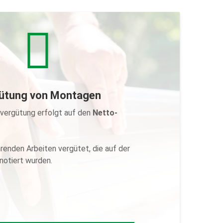
ütung von Montagen
ich meine Montagevergütung?
vergütung erfolgt auf den
Netto-
ontagevergütung ist das vollständig und sauber
Kunden unterschriebene Abnahmeprotokoll nach
tage. Die Vergütung der Montagearbeiten wird
h
durch HEIM & HAUS spätestens innerhalb von
renden Arbeiten vergütet, die auf der
e des unterschriebenen Abnahmeprotokolls
notiert wurden.
Montagekonto gebucht.