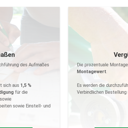
maßen
Verg
maßvergütung?
Wann erhalte 
rchführung des Aufmaßes
Die prozentuale Montage
ie Aufmaßvergütung wird
Grundlage der M
Montagewert
.
s Montagekonto gebucht
ausgefüllte sowie vom 
nzelne Aufträge storniert
abgeschlossener Mon
sprechend zurückgebucht.
vier Wochen nac
 sich aus
1,5 %
Es werden die durchzufüh
auf das
Hereingab
digung
für die
Verbindlichen Bestellung 
 sowie
eiten sowie Einstell- und