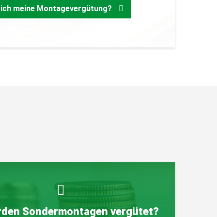
Zurück
 ich meine Montagevergütung?
rden Sondermontagen vergütet?