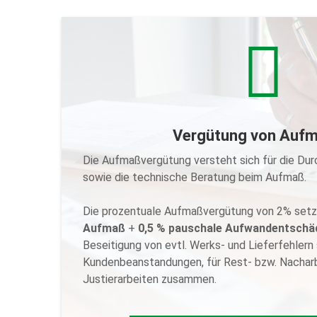
Vergütung von Auf
Wann erhalte ich meine Auf
Die Aufmaßvergütung versteht sich für die Du
unmittelbar nach dem Aufmaß
D
sowie die technische Beratung beim Aufmaß.
. Sollte sich beim oder
bevorschusst auf da
nach dem Aufmaß herausstellen, dass ei
werden müssen, wird die Aufmaßprovision ent
Die prozentuale Aufmaßvergütung von 2% setzt
Aufmaß
+
0,5 % pauschale Aufwandentschä
Beseitigung von evtl. Werks- und Lieferfehlern
Kundenbeanstandungen, für Rest- bzw. Nacharb
Justierarbeiten zusammen.